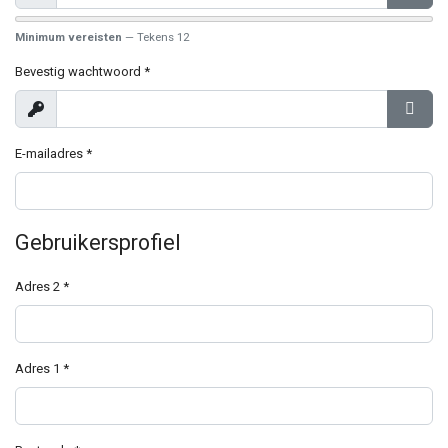
Toon
Toon
Minimum vereisten
— Tekens 12
Bevestig wachtwoord
*
Toon
Toon
E-mailadres
*
Gebruikersprofiel
Adres 2
*
Adres 1
*